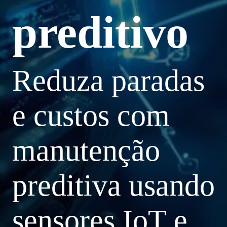
preditivo
Reduza paradas
e custos com
manutenção
preditiva usando
sensores IoT e