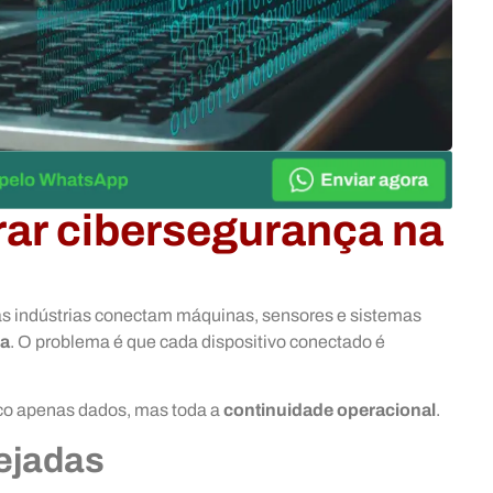
orar cibersegurança na
tas indústrias conectam máquinas, sensores e sistemas
ça
. O problema é que cada dispositivo conectado é
isco apenas dados, mas toda a
continuidade operacional
.
ejadas