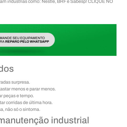
aram industrias como: Nestle, BRF e Sabesp! CLIQUE NO
ados
radas surpresa.
 gastar menos e parar menos.
ar peças e tempo.
ar corridas de última hora.
sa, não só o sintoma.
 manutenção industrial