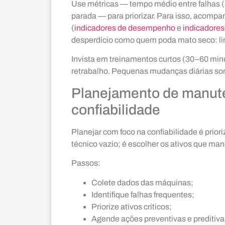
Use métricas — tempo médio entre falhas 
parada — para priorizar. Para isso, acomp
(
indicadores de desempenho
e
indicadore
desperdício como quem poda mato seco: lim
Invista em treinamentos curtos (30–60 minu
retrabalho. Pequenas mudanças diárias so
Planejamento de manut
confiabilidade
Planejar com foco na confiabilidade é prio
técnico vazio; é escolher os ativos que ma
Passos:
Colete dados das máquinas;
Identifique falhas frequentes;
Priorize ativos críticos;
Agende ações preventivas e preditiv