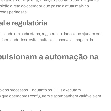
levados, como poeira, vibração e contato com máquinas
ição direta do operador, que passa a atuar mais no
efas perigosas.
 e regulatória
ilidade em cada etapa, registrando dados que ajudam em
onformidade. Isso evita multas e preserva a imagem da
pulsionam a automação na
ado dos processos. Enquanto os CLPs executam
m que operadores configurem e acompanhem variáveis em