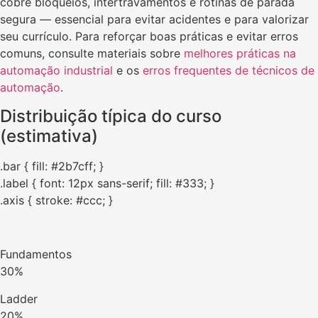
cobre bloqueios, intertravamentos e rotinas de parada
segura — essencial para evitar acidentes e para valorizar
seu currículo. Para reforçar boas práticas e evitar erros
comuns, consulte materiais sobre
melhores práticas na
automação industrial
e os
erros frequentes de técnicos de
automação
.
Distribuição típica do curso
(estimativa)
.bar { fill: #2b7cff; }
.label { font: 12px sans-serif; fill: #333; }
.axis { stroke: #ccc; }
Fundamentos
30%
Ladder
20%