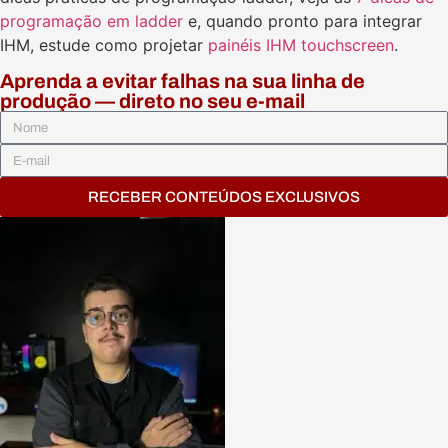
programação em ladder
e, quando pronto para integrar
IHM, estude como projetar
painéis IHM touchscreen
.
Aprenda a evitar falhas na sua linha de
produção — direto no seu e-mail
RECEBER CONTEÚDOS EXCLUSIVOS