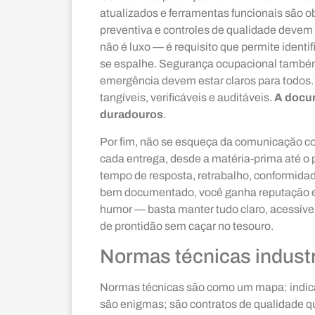
atualizados e ferramentas funcionais são ob
preventiva e controles de qualidade devem e
não é luxo — é requisito que permite identi
se espalhe. Segurança ocupacional também
emergência devem estar claros para todos.
tangíveis, verificáveis e auditáveis.
A docum
duradouros
.
Por fim, não se esqueça da comunicação c
cada entrega, desde a matéria-prima até o
tempo de resposta, retrabalho, conformidad
bem documentado, você ganha reputação e
humor — basta manter tudo claro, acessível
de prontidão sem caçar no tesouro.
Normas técnicas industr
Normas técnicas são como um mapa: indica
são enigmas; são contratos de qualidade 