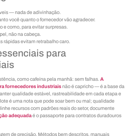
áveis — nada de adivinhação.
anto você quanto o fornecedor vão agradecer.
o e como, para evitar surpresas.
pel, não na cabeça.
 rápidas evitam retrabalho caro.
essenciais para
iais
istência, como cafeína pela manhã: sem falhas.
A
a fornecedores industriais
não é capricho — é a base da
manter qualidade estável, rastreabilidade em cada etapa e
lote é uma nota que pode soar bem ou mal; qualidade
linhe recursos com padrões reais do setor, documente
ção adequada
é o passaporte para contratos duradouros
agem de precisão. Métodos bem descritos, manuais