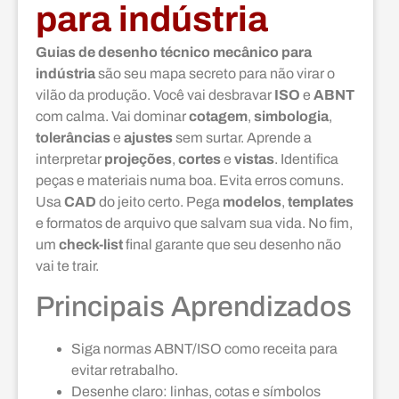
para indústria
Guias de desenho técnico mecânico para
indústria
são seu mapa secreto para não virar o
vilão da produção. Você vai desbravar
ISO
e
ABNT
com calma. Vai dominar
cotagem
,
simbologia
,
tolerâncias
e
ajustes
sem surtar. Aprende a
interpretar
projeções
,
cortes
e
vistas
. Identifica
peças e materiais numa boa. Evita erros comuns.
Usa
CAD
do jeito certo. Pega
modelos
,
templates
e formatos de arquivo que salvam sua vida. No fim,
um
check-list
final garante que seu desenho não
vai te trair.
Principais Aprendizados
Siga normas ABNT/ISO como receita para
evitar retrabalho.
Desenhe claro: linhas, cotas e símbolos