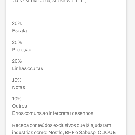
.axis { stroke:#ccc; stroke-width:1; }
30%
Escala
25%
Projeção
20%
Linhas ocultas
15%
Notas
10%
Outros
Erros comuns ao interpretar desenhos
Receba conteúdos exclusivos que já ajudaram
industrias como: Nestle, BRF e Sabesp! CLIQUE