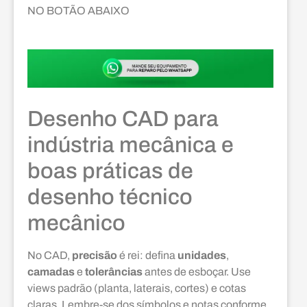
NO BOTÃO ABAIXO
Desenho CAD para
indústria mecânica e
boas práticas de
desenho técnico
mecânico
No CAD,
precisão
é rei: defina
unidades
,
camadas
e
tolerâncias
antes de esboçar. Use
views padrão (planta, laterais, cortes) e cotas
claras. Lembre-se dos símbolos e notas conforme