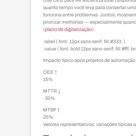
Use OEE para ver eficiência total (disponi
quanto tempo você leva para consertar um
funciona entre problemas. Juntos, mostram
priorizar melhorias — especialmente quand
(
plano de digitalização
).
.label { font: 12px sans-serif; fill:#333; }
.value { font: bold 12px sans-serif; fill:#fff; 
Impacto típico após projetos de automação 
OEE ↑
15%
MTTR ↓
-30%
MTBF ↑
25%
Valores representativos: variações típicas