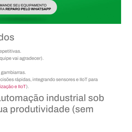
ados
epetitivas.
quipe vai agradecer).
 gambiarras.
isões rápidas, integrando sensores e IIoT para
lização e IIoT
).
automação industrial sob
a produtividade (sem