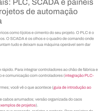
ais: PLC, SCADA e painéis
projetos de automação
a
icos como tijolos e cimento do seu projeto. O PLC é o
dos. O SCADA é os olhos e o quadro de comando onde
s juntam tudo e deixam sua máquina operável sem dar
e rápido. Para integrar controladores ao chão de fábrica e
ão e comunicação com controladores (
integração PLC-
armes; você vê o que acontece (
guia de introdução ao
 e cabos arrumados; versão organizada do caos
xemplos de projetos
).