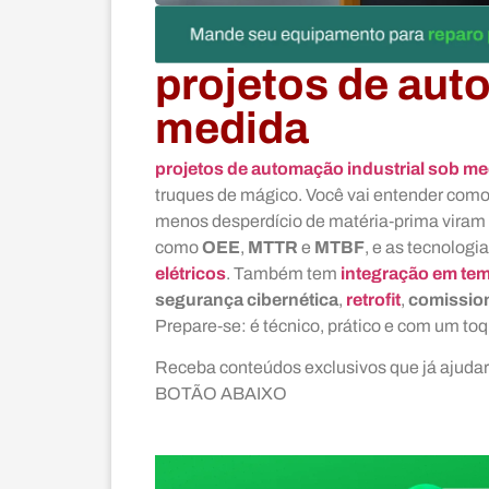
projetos de aut
medida
projetos de automação industrial sob m
truques de mágico. Você vai entender com
menos desperdício de matéria‑prima viram r
como
OEE
,
MTTR
e
MTBF
, e as tecnologi
elétricos
. Também tem
integração em tem
segurança cibernética
,
retrofit
,
comissio
Prepare‑se: é técnico, prático e com um toq
Receba conteúdos exclusivos que já ajud
BOTÃO ABAIXO