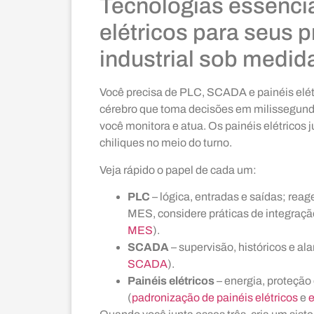
Tecnologias essenci
elétricos para seus 
industrial sob medid
Você precisa de PLC, SCADA e painéis elétr
cérebro que toma decisões em milissegun
você monitora e atua. Os painéis elétrico
chiliques no meio do turno.
Veja rápido o papel de cada um:
PLC
– lógica, entradas e saídas; reag
MES, considere práticas de integraç
MES
).
SCADA
– supervisão, históricos e al
SCADA
).
Painéis elétricos
– energia, proteção
(
padronização de painéis elétricos
e
e