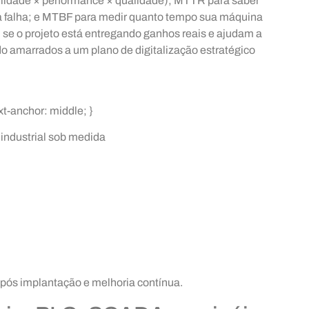
bilidade × performance × qualidade); MTTR para saber
a falha; e MTBF para medir quanto tempo sua máquina
 se o projeto está entregando ganhos reais e ajudam a
o amarrados a um plano de digitalização estratégico
text-anchor: middle; }
industrial sob medida
 após implantação e melhoria contínua.