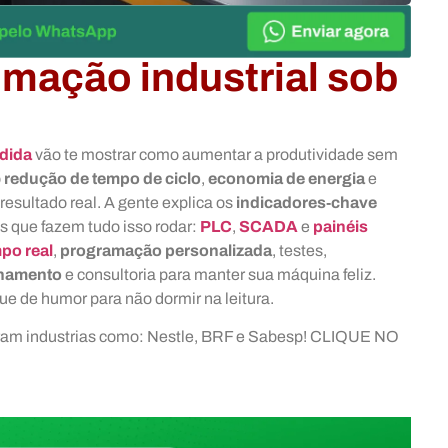
omação industrial sob
edida
vão te mostrar como aumentar a produtividade sem
o
redução de tempo de ciclo
,
economia de energia
e
esultado real. A gente explica os
indicadores‑chave
as que fazem tudo isso rodar:
PLC
,
SCADA
e
painéis
po real
,
programação personalizada
, testes,
namento
e consultoria para manter sua máquina feliz.
ue de humor para não dormir na leitura.
aram industrias como: Nestle, BRF e Sabesp! CLIQUE NO