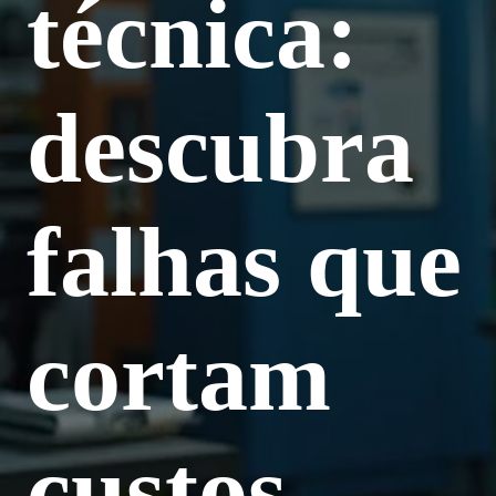
técnica:
descubra
falhas que
cortam
custos