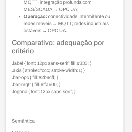
MQTT; integração profunda com
MES/SCADA → OPC UA;
Operação:
conectividade intermitente ou
redes móveis → MQTT; redes industriais
estáveis → OPC UA.
Comparativo: adequação por
critério
.label { font: 12px sans-serif; fill:#333; }
.axis { stroke:#ccc; stroke-width:1; }
.bar-opc { fill:#2b8cff; }
.bar-mqtt { fill:#ffa500; }
.legend { font:12px sans-serif; }
Semântica