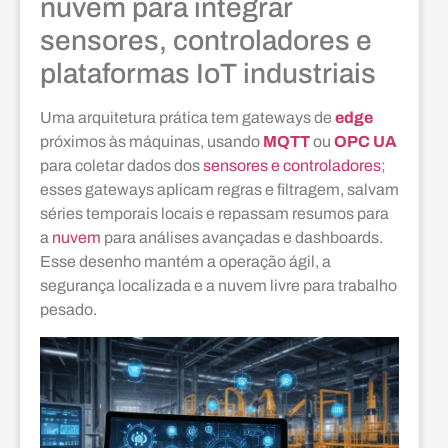
nuvem para integrar
sensores, controladores e
plataformas IoT industriais
Uma arquitetura prática tem gateways de
edge
próximos às máquinas, usando
MQTT
ou
OPC UA
para coletar dados dos
sensores e controladores
;
esses gateways aplicam regras e filtragem, salvam
séries temporais locais e repassam resumos para
a
nuvem
para análises avançadas e dashboards.
Esse desenho mantém a operação ágil, a
segurança localizada e a nuvem livre para trabalho
pesado.