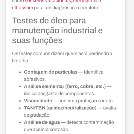
como
sensores vibracionais
,
termografia
e
ultrassom
para um diagnóstico completo.
Testes de óleo para
manutenção industrial e
suas funções
Os testes comuns dizem quem está perdendo a
batalha:
Contagem de partículas
— identifica
abrasivos.
Análise elementar (ferro, cobre, etc.)
—
indica desgaste de componentes.
Viscosidade
— confirma proteção correta.
TAN/TBN (acidez/neutralização)
— avalia
degradação.
Análise de água
— detecta contaminação
que acelera corrosão.