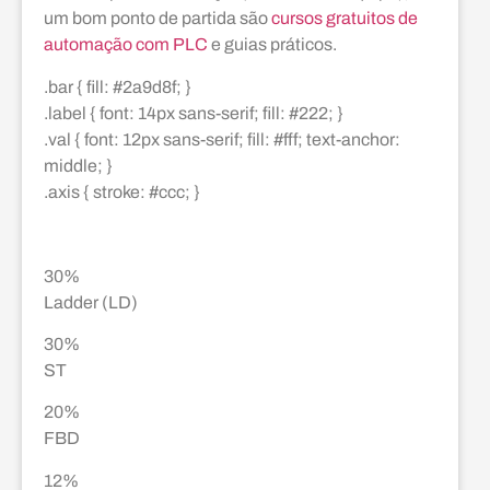
um bom ponto de partida são
cursos gratuitos de
automação com PLC
e guias práticos.
.bar { fill: #2a9d8f; }
.label { font: 14px sans-serif; fill: #222; }
.val { font: 12px sans-serif; fill: #fff; text-anchor:
middle; }
.axis { stroke: #ccc; }
30%
Ladder (LD)
30%
ST
20%
FBD
12%