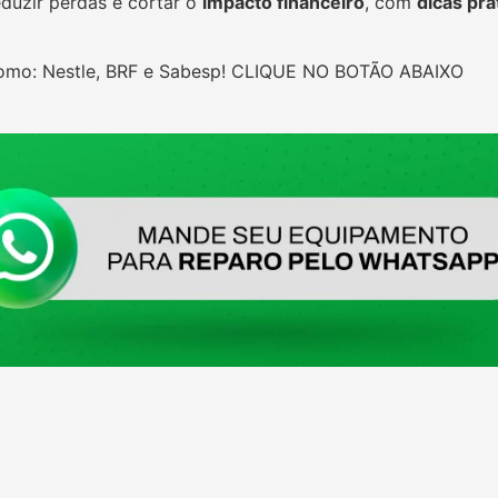
duzir perdas e cortar o
impacto financeiro
, com
dicas prá
 como: Nestle, BRF e Sabesp! CLIQUE NO BOTÃO ABAIXO