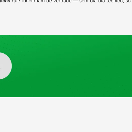
ticas
que funcionam de verdade — sem blá blá técnico, só