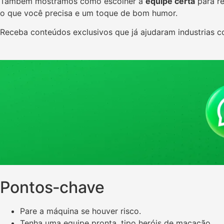
Também mostramos como escolher a
equipe certa
para re
o que você precisa e um toque de bom humor.
Receba conteúdos exclusivos que já ajudaram industrias
Pontos‑chave
Pare a máquina se houver risco.
Tenha uma equipe pronta, tipo heróis de macacão.