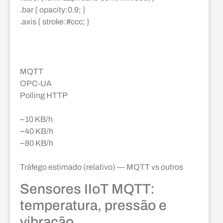
.bar { opacity:0.9; }
.axis { stroke:#ccc; }
MQTT
OPC‑UA
Polling HTTP
~10 KB/h
~40 KB/h
~80 KB/h
Tráfego estimado (relativo) — MQTT vs outros
Sensores IIoT MQTT:
temperatura, pressão e
vibração