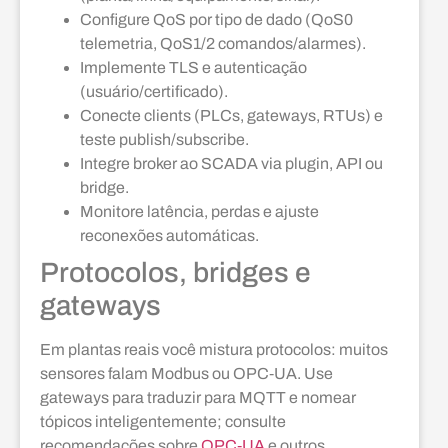
Configure QoS por tipo de dado (QoS0
telemetria, QoS1/2 comandos/alarmes).
Implemente TLS e autenticação
(usuário/certificado).
Conecte clients (PLCs, gateways, RTUs) e
teste publish/subscribe.
Integre broker ao SCADA via plugin, API ou
bridge.
Monitore latência, perdas e ajuste
reconexões automáticas.
Protocolos, bridges e
gateways
Em plantas reais você mistura protocolos: muitos
sensores falam Modbus ou OPC‑UA. Use
gateways para traduzir para MQTT e nomear
tópicos inteligentemente; consulte
recomendações sobre
OPC‑UA
e outros